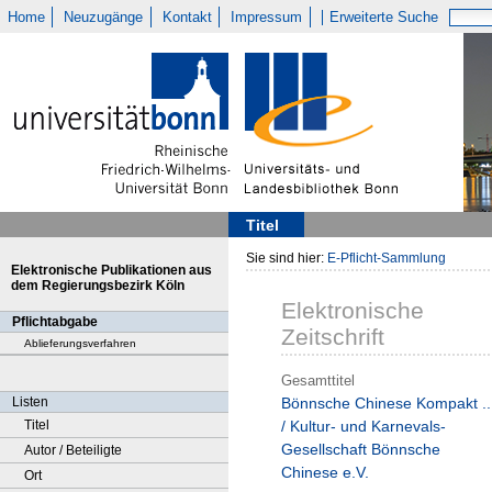
Home
Neuzugänge
Kontakt
Impressum
Erweiterte Suche
Titel
Sie sind hier:
E-Pflicht-Sammlung
Elektronische Publikationen aus
dem Regierungsbezirk Köln
Elektronische
Pflichtabgabe
Zeitschrift
Ablieferungsverfahren
Gesamttitel
Listen
Bönnsche Chinese Kompakt ..
Titel
/ Kultur- und Karnevals-
Gesellschaft Bönnsche
Autor / Beteiligte
Chinese e.V.
Ort