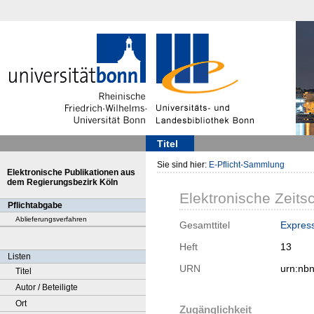
Titel
Sie sind hier:
E-Pflicht-Sammlung
Elektronische Publikationen aus
dem Regierungsbezirk Köln
Elektronische Zeitsc
Pflichtabgabe
Ablieferungsverfahren
Gesamttitel
Expres
Heft
13
Listen
URN
urn:nb
Titel
Autor / Beteiligte
Ort
Zugänglichkeit