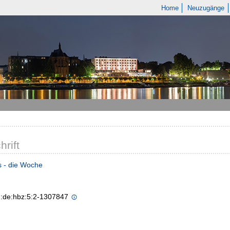
Home
Neuzugänge
hrift
s - die Woche
n:de:hbz:5:2-1307847