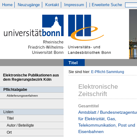
Home
Neuzugänge
Kontakt
Impressum
Erweiterte Suche
Titel
Sie sind hier:
E-Pflicht-Sammlung
Elektronische Publikationen aus
dem Regierungsbezirk Köln
Elektronische
Pflichtabgabe
Zeitschrift
Ablieferungsverfahren
Gesamttitel
Listen
Amtsblatt / Bundesnetzagentu
Titel
für Elektrizität, Gas,
Telekommunikation, Post und
Autor / Beteiligte
Eisenbahnen
Ort