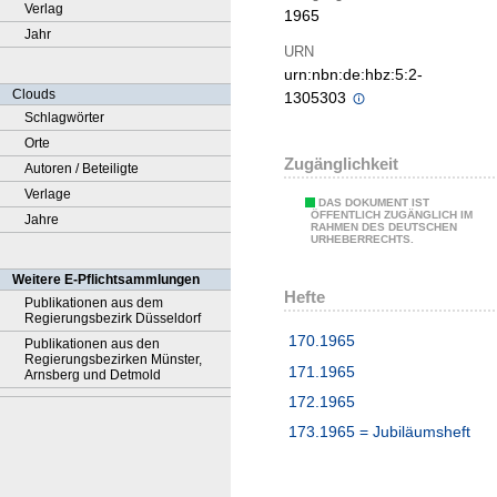
Verlag
1965
Jahr
URN
urn:nbn:de:hbz:5:2-
Clouds
1305303
Schlagwörter
Orte
Zugänglichkeit
Autoren / Beteiligte
Verlage
DAS DOKUMENT IST
ÖFFENTLICH ZUGÄNGLICH IM
Jahre
RAHMEN DES DEUTSCHEN
URHEBERRECHTS.
Weitere E-Pflichtsammlungen
Hefte
Publikationen aus dem
Regierungsbezirk Düsseldorf
170.1965
Publikationen aus den
Regierungsbezirken Münster,
171.1965
Arnsberg und Detmold
172.1965
173.1965 = Jubiläumsheft