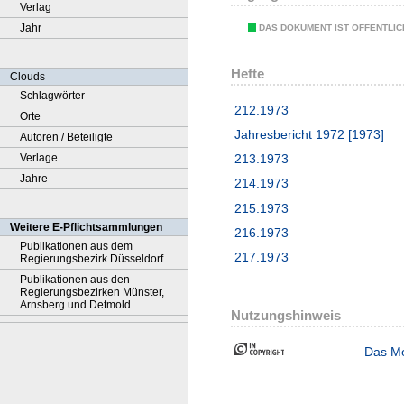
Verlag
Jahr
DAS DOKUMENT IST ÖFFENTLI
Hefte
Clouds
Schlagwörter
212.1973
Orte
Jahresbericht 1972 [1973]
Autoren / Beteiligte
Verlage
213.1973
Jahre
214.1973
215.1973
Weitere E-Pflichtsammlungen
216.1973
Publikationen aus dem
217.1973
Regierungsbezirk Düsseldorf
Publikationen aus den
Regierungsbezirken Münster,
Arnsberg und Detmold
Nutzungshinweis
Das Me