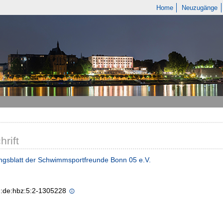
Home
Neuzugänge
hrift
ungsblatt der Schwimmsportfreunde Bonn 05 e.V.
n:de:hbz:5:2-1305228