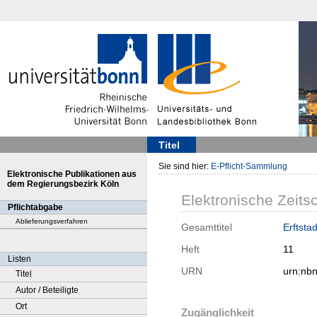
Titel
Sie sind hier:
E-Pflicht-Sammlung
Elektronische Publikationen aus
dem Regierungsbezirk Köln
Elektronische Zeitsc
Pflichtabgabe
Ablieferungsverfahren
Gesamttitel
Erftsta
Heft
11
Listen
URN
urn:nb
Titel
Autor / Beteiligte
Ort
Zugänglichkeit