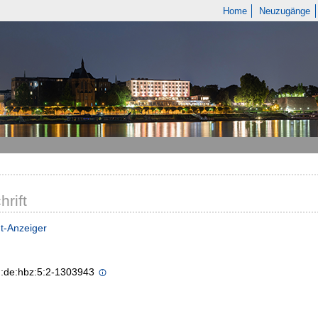
Home
Neuzugänge
hrift
dt-Anzeiger
n:de:hbz:5:2-1303943