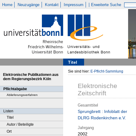
Home
Neuzugänge
Kontakt
Impressum
Erweiterte Suche
Titel
Sie sind hier:
E-Pflicht-Sammlung
Elektronische Publikationen aus
dem Regierungsbezirk Köln
Elektronische
Pflichtabgabe
Zeitschrift
Ablieferungsverfahren
Gesamttitel
Listen
Sprungbrett : Infoblatt der
Titel
DLRG Rodenkirchen e.V.
Autor / Beteiligte
Jahrgang
Ort
2002