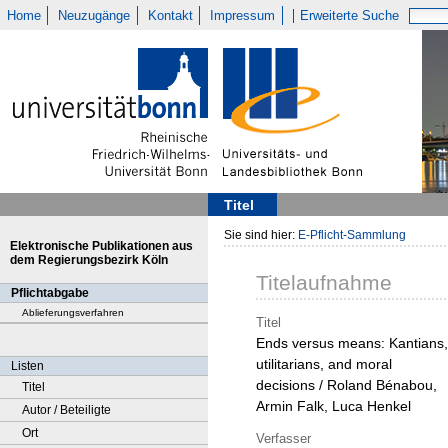
Home
Neuzugänge
Kontakt
Impressum
Erweiterte Suche
Titel
Sie sind hier:
E-Pflicht-Sammlung
Elektronische Publikationen aus
dem Regierungsbezirk Köln
Titelaufnahme
Pflichtabgabe
Ablieferungsverfahren
Titel
Ends versus means: Kantians,
utilitarians, and moral
Listen
decisions / Roland Bénabou,
Titel
Armin Falk, Luca Henkel
Autor / Beteiligte
Ort
Verfasser