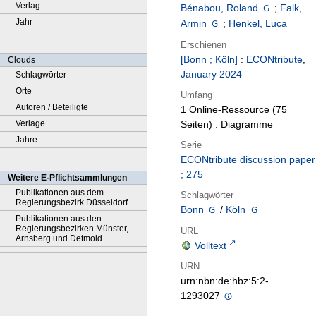
Verlag
Bénabou, Roland
;
Falk,
Jahr
Armin
;
Henkel, Luca
Erschienen
[Bonn ; Köln]
:
ECONtribute
,
Clouds
January 2024
Schlagwörter
Orte
Umfang
Autoren / Beteiligte
1 Online-Ressource (75
Verlage
Seiten) : Diagramme
Jahre
Serie
ECONtribute discussion paper
; 275
Weitere E-Pflichtsammlungen
Publikationen aus dem
Schlagwörter
Regierungsbezirk Düsseldorf
Bonn
/
Köln
Publikationen aus den
Regierungsbezirken Münster,
URL
Arnsberg und Detmold
Volltext
URN
urn:nbn:de:hbz:5:2-
1293027