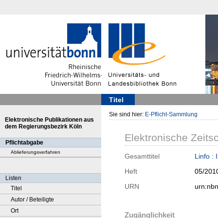
Titel
Sie sind hier:
E-Pflicht-Sammlung
Elektronische Publikationen aus
dem Regierungsbezirk Köln
Elektronische Zeitsc
Pflichtabgabe
Ablieferungsverfahren
Gesamttitel
Linfo :
Heft
05/201
Listen
URN
urn:nb
Titel
Autor / Beteiligte
Ort
Zugänglichkeit