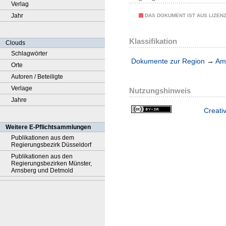
Verlag
Jahr
DAS DOKUMENT IST AUS LIZEN
Klassifikation
Clouds
Schlagwörter
Dokumente zur Region
→
Amt
Orte
Autoren / Beteiligte
Verlage
Nutzungshinweis
Jahre
Creati
Weitere E-Pflichtsammlungen
Publikationen aus dem
Regierungsbezirk Düsseldorf
Publikationen aus den
Regierungsbezirken Münster,
Arnsberg und Detmold