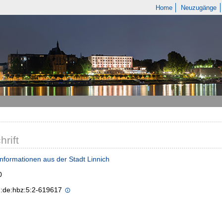
Home
Neuzugänge
hrift
 Informationen aus der Stadt Linnich
0
n:de:hbz:5:2-619617