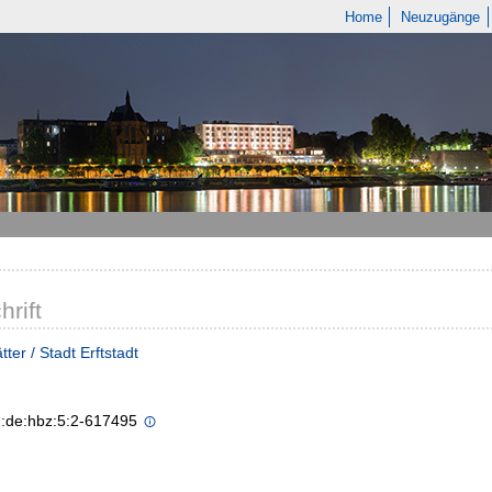
Home
Neuzugänge
hrift
ter / Stadt Erftstadt
n:de:hbz:5:2-617495