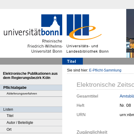
Titel
Sie sind hier:
E-Pflicht-Sammlung
Elektronische Publikationen aus
dem Regierungsbezirk Köln
Elektronische Zeitsc
Pflichtabgabe
Ablieferungsverfahren
Gesamttitel
Amtsblät
Heft
Nr. 08
Listen
URN
urn:nb
Titel
Autor / Beteiligte
Ort
Zugänglichkeit