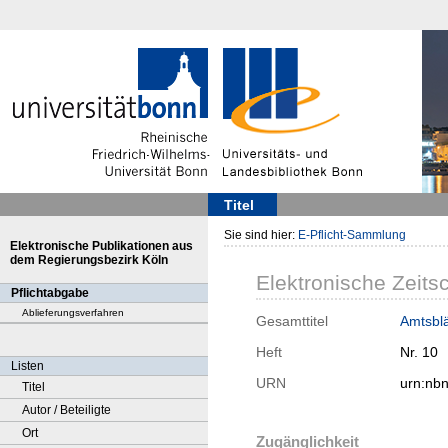
Titel
Sie sind hier:
E-Pflicht-Sammlung
Elektronische Publikationen aus
dem Regierungsbezirk Köln
Elektronische Zeitsc
Pflichtabgabe
Ablieferungsverfahren
Gesamttitel
Amtsblät
Heft
Nr. 10
Listen
URN
urn:nb
Titel
Autor / Beteiligte
Ort
Zugänglichkeit