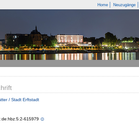
Home
Neuzugänge
hrift
ter / Stadt Erftstadt
n:de:hbz:5:2-615979