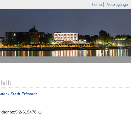
Home
Neuzugänge
hrift
ter / Stadt Erftstadt
n:de:hbz:5:2-615478