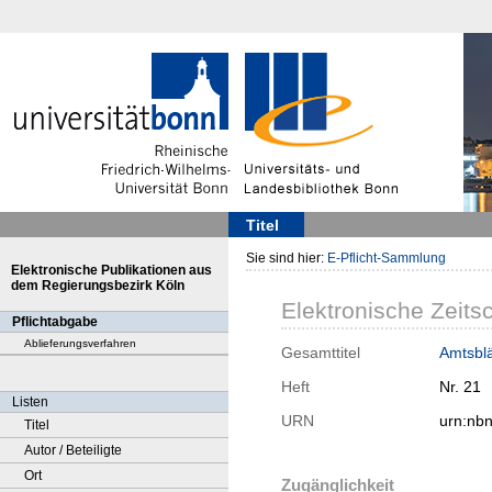
Titel
Sie sind hier:
E-Pflicht-Sammlung
Elektronische Publikationen aus
dem Regierungsbezirk Köln
Elektronische Zeitsc
Pflichtabgabe
Ablieferungsverfahren
Gesamttitel
Amtsblät
Heft
Nr. 21
Listen
URN
urn:nb
Titel
Autor / Beteiligte
Ort
Zugänglichkeit