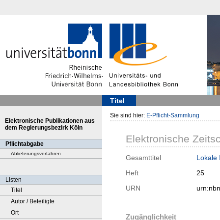
Titel
Sie sind hier:
E-Pflicht-Sammlung
Elektronische Publikationen aus
dem Regierungsbezirk Köln
Elektronische Zeitsc
Pflichtabgabe
Ablieferungsverfahren
Gesamttitel
Lokale 
Heft
25
Listen
URN
urn:nb
Titel
Autor / Beteiligte
Ort
Zugänglichkeit