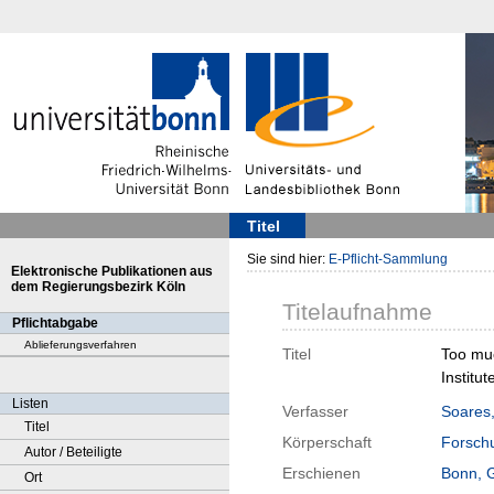
Titel
Sie sind hier:
E-Pflicht-Sammlung
Elektronische Publikationen aus
dem Regierungsbezirk Köln
Titelaufnahme
Pflichtabgabe
Ablieferungsverfahren
Titel
Too muc
Institu
Listen
Verfasser
Soares,
Titel
Körperschaft
Forschu
Autor / Beteiligte
Erschienen
Bonn, 
Ort