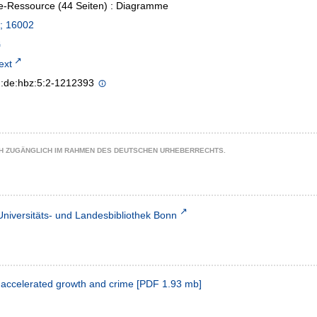
e-Ressource (44 Seiten) : Diagramme
; 16002
text
n:de:hbz:5:2-1212393
CH ZUGÄNGLICH IM RAHMEN DES DEUTSCHEN URHEBERRECHTS.
Universitäts- und Landesbibliothek Bonn
 accelerated growth and crime
[
PDF
1.93 mb
]