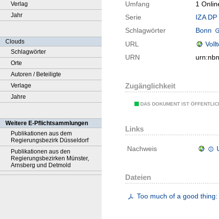
Umfang
1 Onlin
Verlag
Jahr
Serie
IZA DP 
Schlagwörter
Bonn
Clouds
URL
Voll
Schlagwörter
URN
urn:nb
Orte
Autoren / Beteiligte
Zugänglichkeit
Verlage
Jahre
DAS DOKUMENT IST ÖFFENTLI
Weitere E-Pflichtsammlungen
Links
Publikationen aus dem
Regierungsbezirk Düsseldorf
Nachweis
Publikationen aus den
Regierungsbezirken Münster,
Arnsberg und Detmold
Dateien
Too much of a good thing: