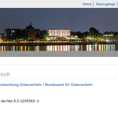
Home
Neuzugänge
hrift
eobachtung Güterverkehr / Bundesamt für Güterverkehr
n:de:hbz:5:2-1193343