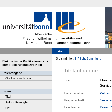
Titel
Sie sind hier:
E-Pflicht-Sammlung
Elektronische Publikationen aus
dem Regierungsbezirk Köln
Titelaufnahme
Pflichtabgabe
Ablieferungsverfahren
Titel
Ehrenam
Service
Listen
Herausgeber
Wilhelm
Titel
Körperschaft
Service
Autor / Beteiligte
Erschienen
Bonn
:
Ort