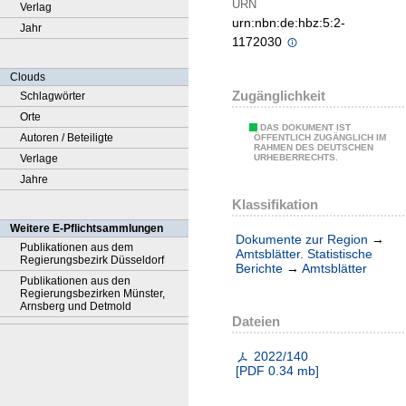
URN
Verlag
urn:nbn:de:hbz:5:2-
Jahr
1172030
Clouds
Zugänglichkeit
Schlagwörter
Orte
DAS DOKUMENT IST
Autoren / Beteiligte
ÖFFENTLICH ZUGÄNGLICH IM
RAHMEN DES DEUTSCHEN
Verlage
URHEBERRECHTS.
Jahre
Klassifikation
Weitere E-Pflichtsammlungen
Dokumente zur Region
→
Publikationen aus dem
Amtsblätter. Statistische
Regierungsbezirk Düsseldorf
Berichte
→
Amtsblätter
Publikationen aus den
Regierungsbezirken Münster,
Arnsberg und Detmold
Dateien
2022/140
[
PDF
0.34 mb
]