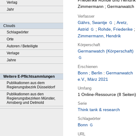
Friederike Rohde und Hendrik
Verlag
Zimmermann ; Germanwatch
Jahr
Verfasser
Gährs, Swantje
;
Aretz,
Clouds
Astrid
;
Rohde, Friederike
;
Schlagwörter
Zimmermann, Hendrik
Orte
Körperschaft
Autoren / Beteiligte
Germanwatch (Körperschaft)
Verlage
Jahre
Erschienen
Bonn ; Berlin
:
Germanwatch
Weitere E-Pflichtsammlungen
e.V.
,
März 2021
Publikationen aus dem
Regierungsbezirk Düsseldorf
Umfang
Publikationen aus den
1 Online-Ressource (8 Seiten)
Regierungsbezirken Münster,
Arnsberg und Detmold
Serie
Think tank & research
Schlagwörter
Bonn
URL