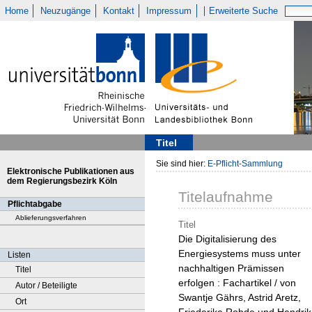
Home
Neuzugänge
Kontakt
Impressum
Erweiterte Suche
Titel
Sie sind hier:
E-Pflicht-Sammlung
Elektronische Publikationen aus
dem Regierungsbezirk Köln
Titelaufnahme
Pflichtabgabe
Ablieferungsverfahren
Titel
Die Digitalisierung des
Energiesystems muss unter
Listen
nachhaltigen Prämissen
Titel
erfolgen : Fachartikel / von
Autor / Beteiligte
Swantje Gährs, Astrid Aretz,
Ort