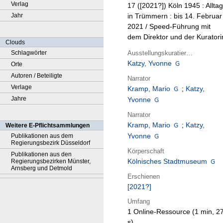
Verlag
17 ([2021?])
Köln 1945 : Alltag
Jahr
in Trümmern : bis 14. Februar
2021 / Speed-Führung mit
dem Direktor und der Kuratori
Clouds
Ausstellungskuratierung
Schlagwörter
Katzy, Yvonne
Orte
Autoren / Beteiligte
Narrator
Verlage
Kramp, Mario
;
Katzy,
Jahre
Yvonne
Narrator
Kramp, Mario
;
Katzy,
Weitere E-Pflichtsammlungen
Yvonne
Publikationen aus dem
Regierungsbezirk Düsseldorf
Körperschaft
Publikationen aus den
Kölnisches Stadtmuseum
Regierungsbezirken Münster,
Arnsberg und Detmold
Erschienen
[2021?]
Umfang
1 Online-Ressource (1 min, 2
s)