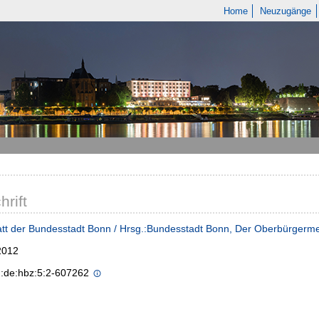
Home
Neuzugänge
hrift
tt der Bundesstadt Bonn / Hrsg.:Bundesstadt Bonn, Der Oberbürgerme
2012
n:de:hbz:5:2-607262