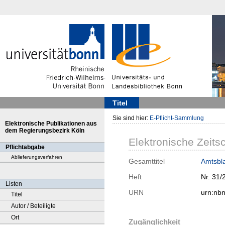
Titel
Sie sind hier:
E-Pflicht-Sammlung
Elektronische Publikationen aus
dem Regierungsbezirk Köln
Elektronische Zeitsc
Pflichtabgabe
Ablieferungsverfahren
Gesamttitel
Amtsbla
Heft
Nr. 31/
Listen
URN
urn:nb
Titel
Autor / Beteiligte
Ort
Zugänglichkeit