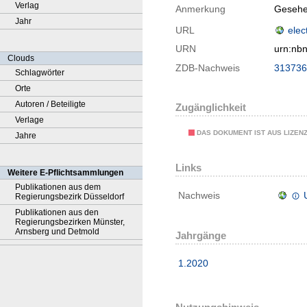
Verlag
Anmerkung
Gesehe
Jahr
URL
elec
URN
urn:nb
Clouds
ZDB-Nachweis
313736
Schlagwörter
Orte
Autoren / Beteiligte
Zugänglichkeit
Verlage
DAS DOKUMENT IST AUS LIZEN
Jahre
Links
Weitere E-Pflichtsammlungen
Publikationen aus dem
Nachweis
Regierungsbezirk Düsseldorf
Publikationen aus den
Regierungsbezirken Münster,
Arnsberg und Detmold
Jahrgänge
1.2020