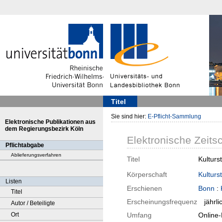
Titel
Sie sind hier:
E-Pflicht-Sammlung
Elektronische Publikationen aus
dem Regierungsbezirk Köln
Elektronische Zeitsc
Pflichtabgabe
Ablieferungsverfahren
Titel
Kulturs
Körperschaft
Kulturs
Listen
Erschienen
Bonn
:
Titel
Erscheinungsfrequenz
jährli
Autor / Beteiligte
Ort
Umfang
Online