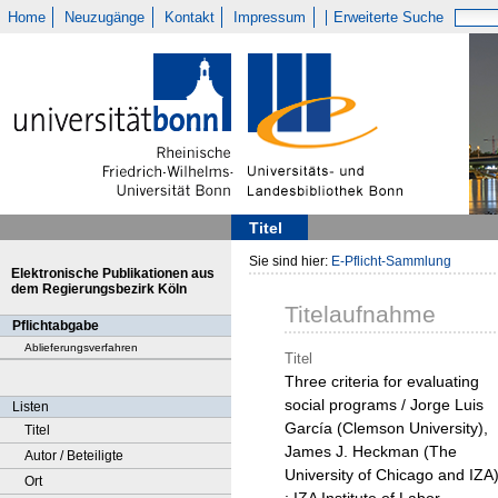
Home
Neuzugänge
Kontakt
Impressum
Erweiterte Suche
Titel
Sie sind hier:
E-Pflicht-Sammlung
Elektronische Publikationen aus
dem Regierungsbezirk Köln
Titelaufnahme
Pflichtabgabe
Ablieferungsverfahren
Titel
Three criteria for evaluating
social programs / Jorge Luis
Listen
García (Clemson University),
Titel
James J. Heckman (The
Autor / Beteiligte
University of Chicago and IZA
Ort