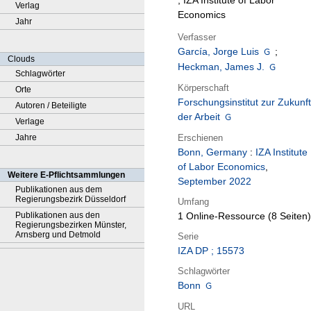
; IZA Institute of Labor
Verlag
Economics
Jahr
Verfasser
García, Jorge Luis
;
Clouds
Heckman, James J.
Schlagwörter
Körperschaft
Orte
Forschungsinstitut zur Zukunft
Autoren / Beteiligte
der Arbeit
Verlage
Erschienen
Jahre
Bonn, Germany
:
IZA Institute
of Labor Economics
,
Weitere E-Pflichtsammlungen
September 2022
Publikationen aus dem
Regierungsbezirk Düsseldorf
Umfang
Publikationen aus den
1 Online-Ressource (8 Seiten)
Regierungsbezirken Münster,
Arnsberg und Detmold
Serie
IZA DP ; 15573
Schlagwörter
Bonn
URL