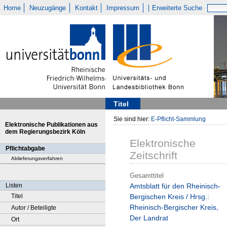
Home
Neuzugänge
Kontakt
Impressum
Erweiterte Suche
Titel
Sie sind hier:
E-Pflicht-Sammlung
Elektronische Publikationen aus
dem Regierungsbezirk Köln
Elektronische
Pflichtabgabe
Zeitschrift
Ablieferungsverfahren
Gesamttitel
Listen
Amtsblatt für den Rheinisch-
Titel
Bergischen Kreis / Hrsg.:
Rheinisch-Bergischer Kreis,
Autor / Beteiligte
Der Landrat
Ort