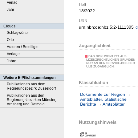
Verlag
Heft
Jahr
18/2022
URN
Clouds
urn:nbn:de:hbz:5:2-1111395
Schlagwörter
Orte
Zugänglichkeit
Autoren / Beteiligte
Verlage
DAS DOKUMENT IST AUS
LIZENZRECHTLICHEN GRÜNDEN
Jahre
NUR AN DEN SERVICE-PCS DER
ULB ZUGÄNGLICH.
Weitere E-Pflichtsammlungen
Klassifikation
Publikationen aus dem
Regierungsbezirk Düsseldorf
Dokumente zur Region
→
Publikationen aus den
Amtsblätter. Statistische
Regierungsbezirken Münster,
Berichte
→
Amtsblätter
Arnsberg und Detmold
Nutzungshinweis