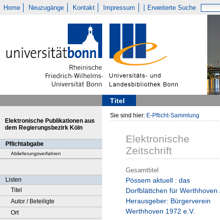
Home
Neuzugänge
Kontakt
Impressum
Erweiterte Suche
Titel
Sie sind hier:
E-Pflicht-Sammlung
Elektronische Publikationen aus
dem Regierungsbezirk Köln
Elektronische
Pflichtabgabe
Zeitschrift
Ablieferungsverfahren
Gesamttitel
Listen
Pössem aktuell : das
Titel
Dorfblättchen für Werthhoven 
Herausgeber: Bürgerverein
Autor / Beteiligte
Werthhoven 1972 e.V.
Ort