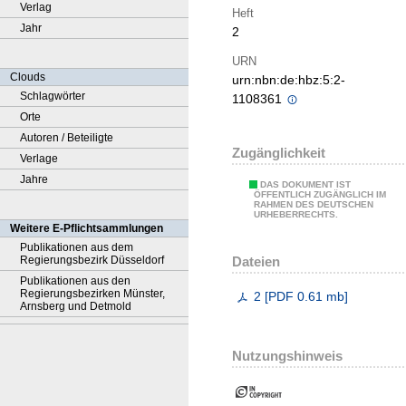
Verlag
Heft
Jahr
2
URN
Clouds
urn:nbn:de:hbz:5:2-
Schlagwörter
1108361
Orte
Autoren / Beteiligte
Zugänglichkeit
Verlage
Jahre
DAS DOKUMENT IST
ÖFFENTLICH ZUGÄNGLICH IM
RAHMEN DES DEUTSCHEN
URHEBERRECHTS.
Weitere E-Pflichtsammlungen
Publikationen aus dem
Dateien
Regierungsbezirk Düsseldorf
Publikationen aus den
Regierungsbezirken Münster,
2
[
PDF
0.61 mb
]
Arnsberg und Detmold
Nutzungshinweis