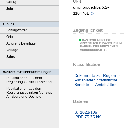
URN
Verlag
urn:nbn:de:hbz:5:2-
Jahr
1104761
Clouds
Zugänglichkeit
Schlagwörter
Orte
DAS DOKUMENT IST
Autoren / Beteiligte
ÖFFENTLICH ZUGÄNGLICH IM
RAHMEN DES DEUTSCHEN
Verlage
URHEBERRECHTS.
Jahre
Klassifikation
Weitere E-Pflichtsammlungen
Dokumente zur Region
→
Publikationen aus dem
Amtsblätter. Statistische
Regierungsbezirk Düsseldorf
Berichte
→
Amtsblätter
Publikationen aus den
Regierungsbezirken Münster,
Arnsberg und Detmold
Dateien
2022/105
[
PDF
75.75 kb
]