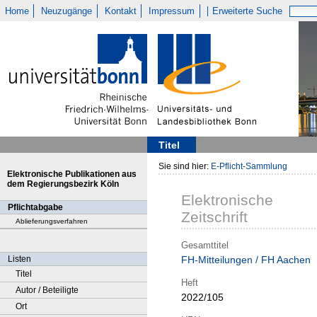
Home
Neuzugänge
Kontakt
Impressum
Erweiterte Suche
Titel
Sie sind hier:
E-Pflicht-Sammlung
Elektronische Publikationen aus
dem Regierungsbezirk Köln
Elektronische
Pflichtabgabe
Zeitschrift
Ablieferungsverfahren
Gesamttitel
Listen
FH-Mitteilungen / FH Aachen
Titel
Heft
Autor / Beteiligte
2022/105
Ort