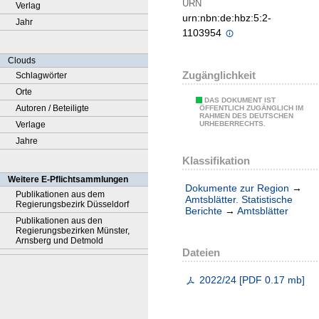
URN
Verlag
urn:nbn:de:hbz:5:2-
Jahr
1103954
Clouds
Zugänglichkeit
Schlagwörter
Orte
DAS DOKUMENT IST
Autoren / Beteiligte
ÖFFENTLICH ZUGÄNGLICH IM
RAHMEN DES DEUTSCHEN
Verlage
URHEBERRECHTS.
Jahre
Klassifikation
Weitere E-Pflichtsammlungen
Dokumente zur Region
→
Publikationen aus dem
Amtsblätter. Statistische
Regierungsbezirk Düsseldorf
Berichte
→
Amtsblätter
Publikationen aus den
Regierungsbezirken Münster,
Arnsberg und Detmold
Dateien
2022/24
[
PDF
0.17 mb
]