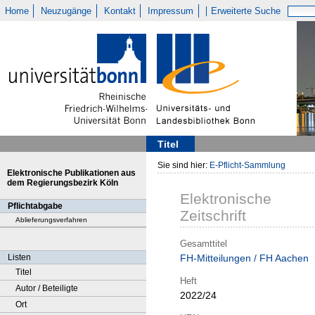
Home
Neuzugänge
Kontakt
Impressum
Erweiterte Suche
Titel
Sie sind hier:
E-Pflicht-Sammlung
Elektronische Publikationen aus
dem Regierungsbezirk Köln
Elektronische
Pflichtabgabe
Zeitschrift
Ablieferungsverfahren
Gesamttitel
Listen
FH-Mitteilungen / FH Aachen
Titel
Heft
Autor / Beteiligte
2022/24
Ort