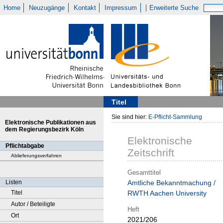
Home
Neuzugänge
Kontakt
Impressum
Erweiterte Suche
Titel
Sie sind hier:
E-Pflicht-Sammlung
Elektronische Publikationen aus
dem Regierungsbezirk Köln
Elektronische
Pflichtabgabe
Zeitschrift
Ablieferungsverfahren
Gesamttitel
Listen
Amtliche Bekanntmachung /
Titel
RWTH Aachen University
Autor / Beteiligte
Heft
Ort
2021/206