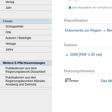
Verlag
Jahr
DAS DOKUMENT IST ÖFFENTLI
Klassifikation
Clouds
Schlagwörter
Dokumente zur Region
→
Be
Orte
Autoren / Beteiligte
Verlage
Dateien
Jahre
2009
[
PDF
1.05 mb
]
Weitere E-Pflichtsammlungen
Publikationen aus dem
Nutzungshinweis
Regierungsbezirk Düsseldorf
Publikationen aus den
Das Me
Regierungsbezirken Münster,
Arnsberg und Detmold