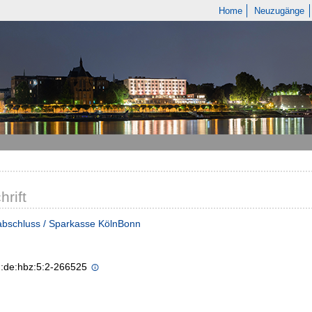
Home
Neuzugänge
hrift
abschluss / Sparkasse KölnBonn
n:de:hbz:5:2-266525