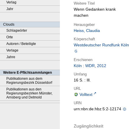
Verlag
Weitere Titel
Jahr
Wenn Gedanken krank
machen
Herausgeber
Clouds
Heiss, Claudia
Schlagwörter
Orte
Körperschaft
Autoren / Beteiligte
Westdeutscher Rundfunk Köln
Verlage
Jahre
Erschienen
Köln
:
WDR
,
2012
Weitere E-Pflichtsammlungen
Umfang
Publikationen aus dem
16 S. : Ill.
Regierungsbezirk Düsseldorf
URL
Publikationen aus den
Regierungsbezirken Münster,
Volltext
Arnsberg und Detmold
URN
urn:nbn:de:hbz:5:2-12174
Zugänglichkeit