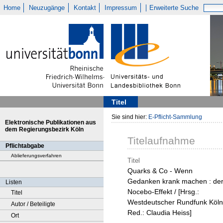
Home
Neuzugänge
Kontakt
Impressum
Erweiterte Suche
Titel
Sie sind hier:
E-Pflicht-Sammlung
Elektronische Publikationen aus
dem Regierungsbezirk Köln
Titelaufnahme
Pflichtabgabe
Ablieferungsverfahren
Titel
Quarks & Co - Wenn
Gedanken krank machen : de
Listen
Nocebo-Effekt / [Hrsg.:
Titel
Westdeutscher Rundfunk Köln
Autor / Beteiligte
Red.: Claudia Heiss]
Ort