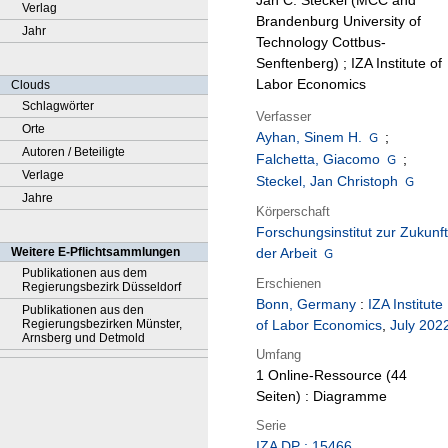
Jan C. Steckel (MCC and
Verlag
Brandenburg University of
Jahr
Technology Cottbus-
Senftenberg) ; IZA Institute of
Labor Economics
Clouds
Schlagwörter
Verfasser
Orte
Ayhan, Sinem H.
;
Autoren / Beteiligte
Falchetta, Giacomo
;
Verlage
Steckel, Jan Christoph
Jahre
Körperschaft
Forschungsinstitut zur Zukunft
Weitere E-Pflichtsammlungen
der Arbeit
Publikationen aus dem
Erschienen
Regierungsbezirk Düsseldorf
Bonn, Germany
:
IZA Institute
Publikationen aus den
Regierungsbezirken Münster,
of Labor Economics
,
July 202
Arnsberg und Detmold
Umfang
1 Online-Ressource (44
Seiten) : Diagramme
Serie
IZA DP ; 15466