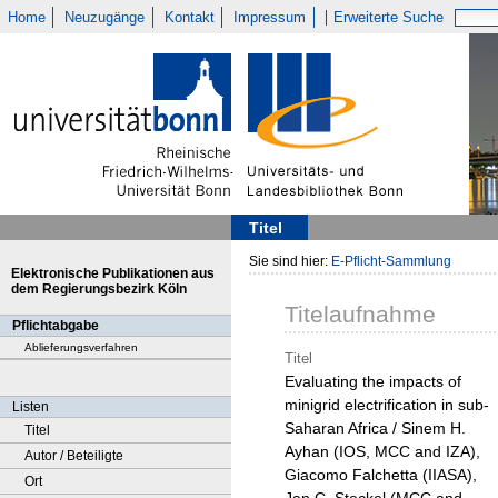
Home
Neuzugänge
Kontakt
Impressum
Erweiterte Suche
Titel
Sie sind hier:
E-Pflicht-Sammlung
Elektronische Publikationen aus
dem Regierungsbezirk Köln
Titelaufnahme
Pflichtabgabe
Ablieferungsverfahren
Titel
Evaluating the impacts of
minigrid electrification in sub-
Listen
Saharan Africa / Sinem H.
Titel
Ayhan (IOS, MCC and IZA),
Autor / Beteiligte
Giacomo Falchetta (IIASA),
Ort