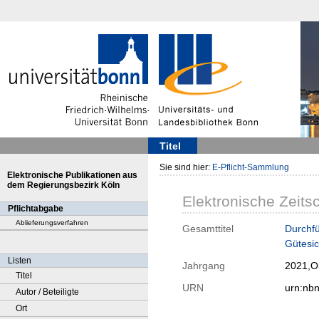
Titel
Sie sind hier:
E-Pflicht-Sammlung
Elektronische Publikationen aus
dem Regierungsbezirk Köln
Elektronische Zeitsc
Pflichtabgabe
Ablieferungsverfahren
Gesamttitel
Durchfü
Gütesic
Listen
Jahrgang
2021,O
Titel
URN
urn:nb
Autor / Beteiligte
Ort