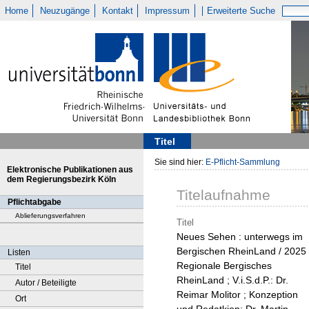
Home
Neuzugänge
Kontakt
Impressum
Erweiterte Suche
Titel
Sie sind hier:
E-Pflicht-Sammlung
Elektronische Publikationen aus
dem Regierungsbezirk Köln
Titelaufnahme
Pflichtabgabe
Ablieferungsverfahren
Titel
Neues Sehen : unterwegs im
Bergischen RheinLand / 2025
Listen
Regionale Bergisches
Titel
RheinLand ; V.i.S.d.P.: Dr.
Autor / Beteiligte
Reimar Molitor ; Konzeption
Ort