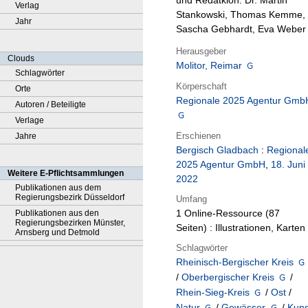
und Redatkion: Dr. Martin
Verlag
Stankowski, Thomas Kemme,
Jahr
Sascha Gebhardt, Eva Weber
Herausgeber
Clouds
Molitor, Reimar
Schlagwörter
Körperschaft
Orte
Regionale 2025 Agentur Gmb
Autoren / Beteiligte
Verlage
Erschienen
Jahre
Bergisch Gladbach
:
Regional
2025 Agentur GmbH
,
18. Juni
Weitere E-Pflichtsammlungen
2022
Publikationen aus dem
Regierungsbezirk Düsseldorf
Umfang
1 Online-Ressource (87
Publikationen aus den
Regierungsbezirken Münster,
Seiten) : Illustrationen, Karten
Arnsberg und Detmold
Schlagwörter
Rheinisch-Bergischer Kreis
/
Oberbergischer Kreis
/
Rhein-Sieg-Kreis
/
Ost
/
Natur
/
Gewässer
/
Kuns