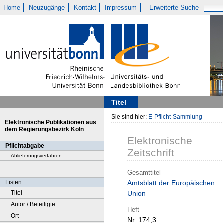
Home
Neuzugänge
Kontakt
Impressum
Erweiterte Suche
Titel
Sie sind hier:
E-Pflicht-Sammlung
Elektronische Publikationen aus
dem Regierungsbezirk Köln
Elektronische
Pflichtabgabe
Zeitschrift
Ablieferungsverfahren
Gesamttitel
Listen
Amtsblatt der Europäischen
Titel
Union
Autor / Beteiligte
Heft
Ort
Nr. 174,3