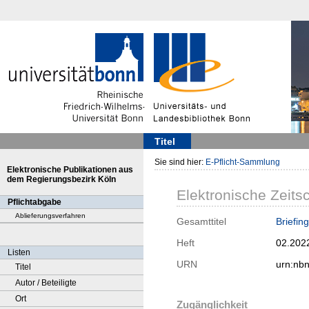
Titel
Sie sind hier:
E-Pflicht-Sammlung
Elektronische Publikationen aus
dem Regierungsbezirk Köln
Elektronische Zeitsc
Pflichtabgabe
Ablieferungsverfahren
Gesamttitel
Briefin
Heft
02.202
Listen
URN
urn:nb
Titel
Autor / Beteiligte
Ort
Zugänglichkeit