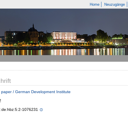
Home
Neuzugänge
hrift
g paper / German Development Institute
2
n:de:hbz:5:2-1076231