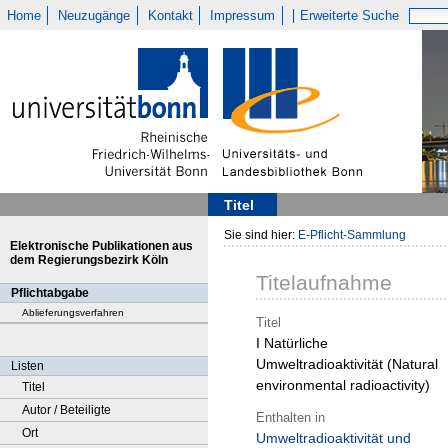
Home
Neuzugänge
Kontakt
Impressum
Erweiterte Suche
Titel
Sie sind hier:
E-Pflicht-Sammlung
Elektronische Publikationen aus
dem Regierungsbezirk Köln
Titelaufnahme
Pflichtabgabe
Ablieferungsverfahren
Titel
I Natürliche
Umweltradioaktivität (Natural
Listen
environmental radioactivity)
Titel
Autor / Beteiligte
Enthalten in
Ort
Umweltradioaktivität und