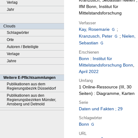
Kranzusch, Sebastian Nielen ;
Verlag
IfM Bonn, Institut für
Jahr
Mittelstandsforschung
Verfasser
Clouds
Kay, Rosemarie
;
Schlagwörter
Kranzusch, Peter
;
Nielen,
Orte
Sebastian
Autoren / Beteiligte
Erschienen
Verlage
Bonn
:
Institut für
Jahre
Mittelstandsforschung Bonn
,
April 2022
Weitere E-Pflichtsammlungen
Umfang
Publikationen aus dem
1 Online-Ressource (III, 30
Regierungsbezirk Düsseldorf
Seiten) : Diagramme, Karten
Publikationen aus den
Regierungsbezirken Münster,
Serie
Arnsberg und Detmold
Daten und Fakten ; 29
Schlagwörter
Bonn
URL