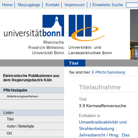
Home
Neuzugänge
Kontakt
Impressum
Erweiterte Suche
Titel
Sie sind hier:
E-Pflicht-Sammlung
Elektronische Publikationen aus
dem Regierungsbezirk Köln
Titelaufnahme
Pflichtabgabe
Ablieferungsverfahren
Titel
3.9 Kernwaffenversuche
Listen
Enthalten in
Titel
Umweltradioaktivität und
Autor / Beteiligte
Strahlenbelastung :
Ort
Jahresbericht / Hrsg.: Das