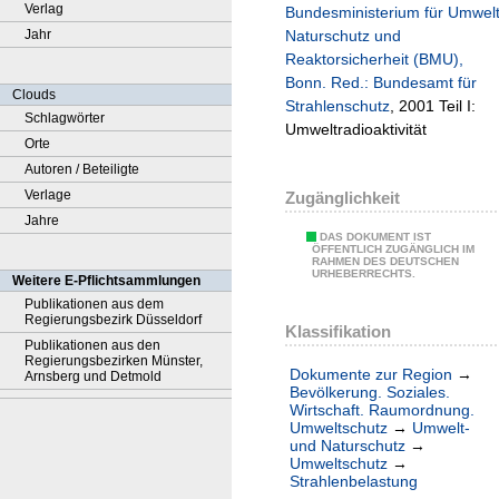
Verlag
Bundesministerium für Umwel
Jahr
Naturschutz und
Reaktorsicherheit (BMU),
Bonn. Red.: Bundesamt für
Clouds
Strahlenschutz
, 2001 Teil I:
Schlagwörter
Umweltradioaktivität
Orte
Autoren / Beteiligte
Verlage
Zugänglichkeit
Jahre
DAS DOKUMENT IST
ÖFFENTLICH ZUGÄNGLICH IM
RAHMEN DES DEUTSCHEN
URHEBERRECHTS.
Weitere E-Pflichtsammlungen
Publikationen aus dem
Regierungsbezirk Düsseldorf
Klassifikation
Publikationen aus den
Regierungsbezirken Münster,
Dokumente zur Region
→
Arnsberg und Detmold
Bevölkerung. Soziales.
Wirtschaft. Raumordnung.
Umweltschutz
→
Umwelt-
und Naturschutz
→
Umweltschutz
→
Strahlenbelastung