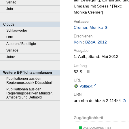
auf Bewegung, Ernährung un
Verlag
Umgang mit Stress / [Text:
Jahr
Monika Cremer]
Verfasser
Clouds
Cremer, Monika
Schlagwörter
Erschienen
Orte
Köln
:
BZgA
,
2012
Autoren / Beteiligte
Ausgabe
Verlage
1. Aufl., Stand: Mai 2012
Jahre
Umfang
52 S. : Ill.
Weitere E-Pflichtsammlungen
Publikationen aus dem
URL
Regierungsbezirk Düsseldorf
Volltext
Publikationen aus den
Regierungsbezirken Münster,
URN
Arnsberg und Detmold
urn:nbn:de:hbz:5:2-11484
Zugänglichkeit
DAS DOKUMENT IST