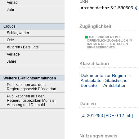
URN
Verlag
urn:nbn:de:hbz:5:2-590503
Jahr
Zugänglichkeit
Clouds
Schlagwörter
DAS DOKUMENT IST
Orte
ÖFFENTLICH ZUGÄNGLICH IM
RAHMEN DES DEUTSCHEN
Autoren / Beteiligte
URHEBERRECHTS.
Verlage
Jahre
Klassifikation
Dokumente zur Region
→
Weitere E-Pflichtsammlungen
Amtsblätter. Statistische
Publikationen aus dem
Berichte
→
Amtsblätter
Regierungsbezirk Düsseldorf
Publikationen aus den
Regierungsbezirken Münster,
Dateien
Arnsberg und Detmold
2012/83
[
PDF
0.12 mb
]
Nutzungshinweis