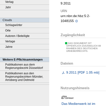
Verlag
9.2011
Jahr
URN
urn:nbn:de:hbz:5:2-
Clouds
1048155
Schlagwörter
Orte
Zugänglichkeit
Autoren / Beteiligte
Verlage
DAS DOKUMENT IST
ÖFFENTLICH ZUGÄNGLICH IM
Jahre
RAHMEN DES DEUTSCHEN
URHEBERRECHTS.
Weitere E-Pflichtsammlungen
Dateien
Publikationen aus dem
Regierungsbezirk Düsseldorf
9.2011
[
PDF
1.05 mb
]
Publikationen aus den
Regierungsbezirken Münster,
Arnsberg und Detmold
Nutzungshinweis
Das Medienwerk ist im