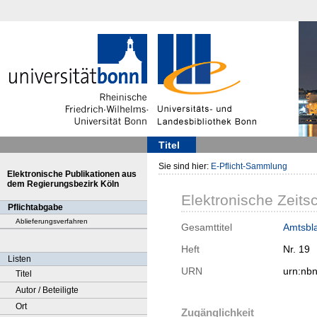
Titel
Sie sind hier:
E-Pflicht-Sammlung
Elektronische Publikationen aus
dem Regierungsbezirk Köln
Elektronische Zeitsc
Pflichtabgabe
Ablieferungsverfahren
Gesamttitel
Amtsbla
Heft
Nr. 19
Listen
URN
urn:nb
Titel
Autor / Beteiligte
Ort
Zugänglichkeit