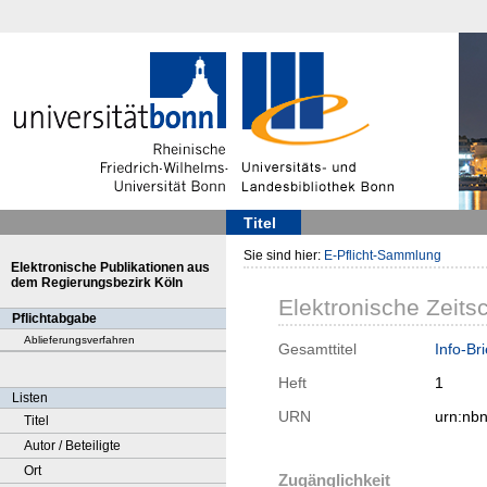
Titel
Sie sind hier:
E-Pflicht-Sammlung
Elektronische Publikationen aus
dem Regierungsbezirk Köln
Elektronische Zeitsc
Pflichtabgabe
Ablieferungsverfahren
Gesamttitel
Info-Br
Heft
1
Listen
URN
urn:nb
Titel
Autor / Beteiligte
Ort
Zugänglichkeit