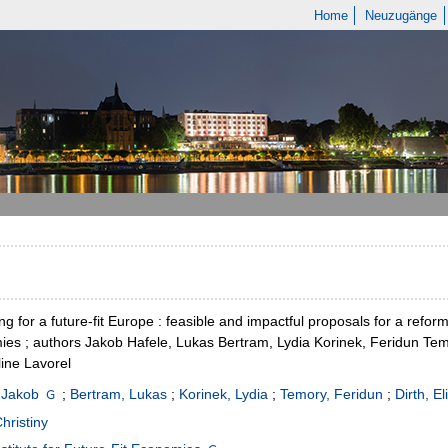
Home
Neuzugänge
g for a future-fit Europe : feasible and impactful proposals for a reform 
es ; authors Jakob Hafele, Lukas Bertram, Lydia Korinek, Feridun Temory
ine Lavorel
 Jakob
;
Bertram, Lukas
;
Korinek, Lydia
;
Temory, Feridun
;
Dirth, E
Christiny