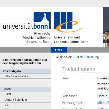
Titel
Sie sind hier:
E-Pflicht-Sammlung
Elektronische Publikationen aus
dem Regierungsbezirk Köln
Titelaufnahme
Pflichtabgabe
Ablieferungsverfahren
Titel
Financin
economi
and Col
Listen
Titel
Verfasser
Hafele,
Autor / Beteiligte
Herausgeber
Miller, 
Ort