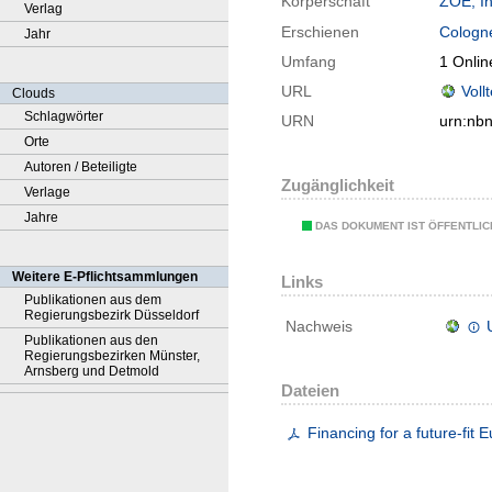
Körperschaft
ZOE, In
Verlag
Erschienen
Cologn
Jahr
Umfang
1 Onlin
URL
Voll
Clouds
Schlagwörter
URN
urn:nb
Orte
Autoren / Beteiligte
Zugänglichkeit
Verlage
Jahre
DAS DOKUMENT IST ÖFFENTLI
Weitere E-Pflichtsammlungen
Links
Publikationen aus dem
Regierungsbezirk Düsseldorf
Nachweis
Publikationen aus den
Regierungsbezirken Münster,
Arnsberg und Detmold
Dateien
Financing for a future-fit 