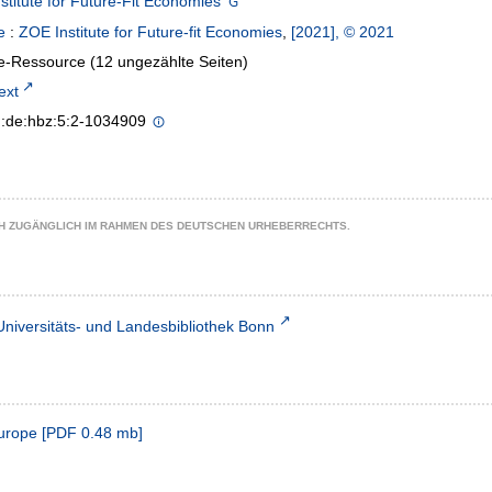
stitute for Future-Fit Economies
e
:
ZOE Institute for Future-fit Economies
,
[2021], © 2021
e-Ressource (12 ungezählte Seiten)
text
n:de:hbz:5:2-1034909
CH ZUGÄNGLICH IM RAHMEN DES DEUTSCHEN URHEBERRECHTS.
Universitäts- und Landesbibliothek Bonn
Europe
[
PDF
0.48 mb
]