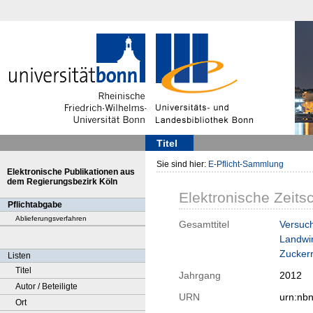
Titel
Sie sind hier:
E-Pflicht-Sammlung
Elektronische Publikationen aus
dem Regierungsbezirk Köln
Elektronische Zeitsc
Pflichtabgabe
Ablieferungsverfahren
Gesamttitel
Versuch
Landwir
Zucker
Listen
Titel
Jahrgang
2012
Autor / Beteiligte
URN
urn:nb
Ort