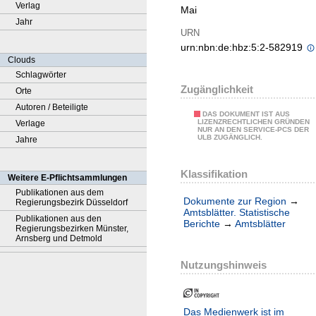
Verlag
Mai
Jahr
URN
urn:nbn:de:hbz:5:2-582919
Clouds
Schlagwörter
Zugänglichkeit
Orte
Autoren / Beteiligte
DAS DOKUMENT IST AUS
LIZENZRECHTLICHEN GRÜNDEN
Verlage
NUR AN DEN SERVICE-PCS DER
ULB ZUGÄNGLICH.
Jahre
Klassifikation
Weitere E-Pflichtsammlungen
Publikationen aus dem
Dokumente zur Region
→
Regierungsbezirk Düsseldorf
Amtsblätter. Statistische
Publikationen aus den
Berichte
→
Amtsblätter
Regierungsbezirken Münster,
Arnsberg und Detmold
Nutzungshinweis
Das Medienwerk ist im