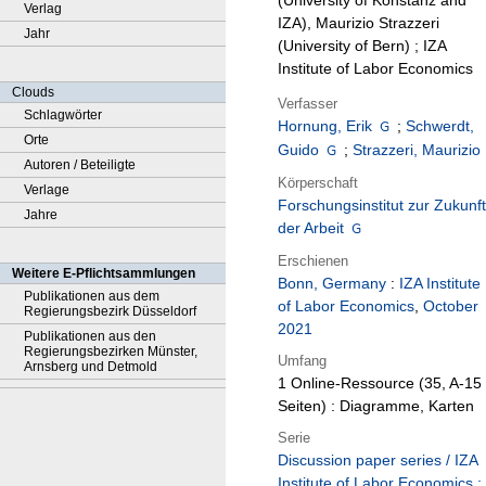
(University of Konstanz and
Verlag
IZA), Maurizio Strazzeri
Jahr
(University of Bern) ; IZA
Institute of Labor Economics
Clouds
Verfasser
Schlagwörter
Hornung, Erik
;
Schwerdt,
Orte
Guido
;
Strazzeri, Maurizio
Autoren / Beteiligte
Körperschaft
Verlage
Forschungsinstitut zur Zukunft
Jahre
der Arbeit
Erschienen
Weitere E-Pflichtsammlungen
Bonn, Germany
:
IZA Institute
Publikationen aus dem
of Labor Economics
,
October
Regierungsbezirk Düsseldorf
2021
Publikationen aus den
Regierungsbezirken Münster,
Umfang
Arnsberg und Detmold
1 Online-Ressource (35, A-15
Seiten) : Diagramme, Karten
Serie
Discussion paper series / IZA
Institute of Labor Economics ;