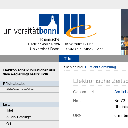
Titel
Sie sind hier:
E-Pflicht-Sammlung
Elektronische Publikationen aus
dem Regierungsbezirk Köln
Elektronische Zeitsc
Pflichtabgabe
Ablieferungsverfahren
Gesamttitel
Amtlich
Heft
Nr. 72 
Listen
Rheinis
Titel
URN
urn:nb
Autor / Beteiligte
Ort