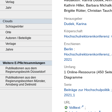
Redaktion: Karina Dudek, Ann
Verlag
Kathrin Hiller, Barbara Michalk
Jahr
Brigitte Rütter, Christian Tauch
Herausgeber
Clouds
Dudek, Karina
Schlagwörter
Körperschaft
Orte
Hochschulrektorenkonferenz
Autoren / Beteiligte
Erschienen
Verlage
Berlin
:
Jahre
Hochschulrektorenkonferenz
,
2021
Weitere E-Pflichtsammlungen
Umfang
Publikationen aus dem
Regierungsbezirk Düsseldorf
1 Online-Ressource (450 Seite
Diagramme
Publikationen aus den
Regierungsbezirken Münster,
Serie
Arnsberg und Detmold
Beiträge zur Hochschulpolitik ;
2021,1
URL
Volltext
;