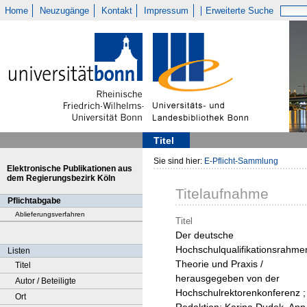
Home
Neuzugänge
Kontakt
Impressum
Erweiterte Suche
Titel
Sie sind hier:
E-Pflicht-Sammlung
Elektronische Publikationen aus
dem Regierungsbezirk Köln
Titelaufnahme
Pflichtabgabe
Ablieferungsverfahren
Titel
Der deutsche
Hochschulqualifikationsrahmen
Listen
Theorie und Praxis /
Titel
herausgegeben von der
Autor / Beteiligte
Hochschulrektorenkonferenz ;
Ort