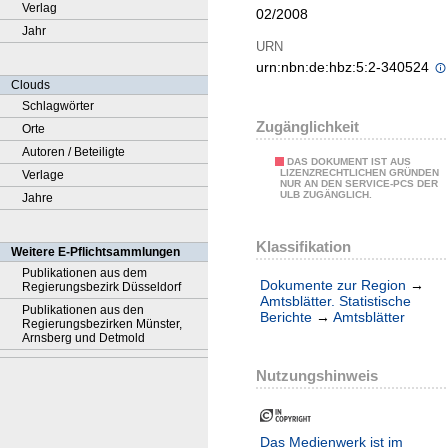
Verlag
02/2008
Jahr
URN
urn:nbn:de:hbz:5:2-340524
Clouds
Schlagwörter
Zugänglichkeit
Orte
Autoren / Beteiligte
DAS DOKUMENT IST AUS
LIZENZRECHTLICHEN GRÜNDEN
Verlage
NUR AN DEN SERVICE-PCS DER
ULB ZUGÄNGLICH.
Jahre
Klassifikation
Weitere E-Pflichtsammlungen
Publikationen aus dem
Dokumente zur Region
→
Regierungsbezirk Düsseldorf
Amtsblätter. Statistische
Publikationen aus den
Berichte
→
Amtsblätter
Regierungsbezirken Münster,
Arnsberg und Detmold
Nutzungshinweis
Das Medienwerk ist im