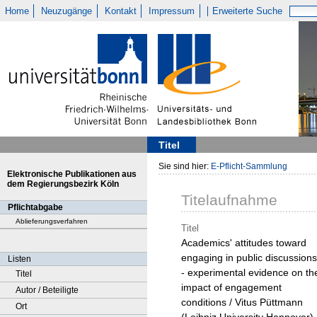
Home
Neuzugänge
Kontakt
Impressum
Erweiterte Suche
Titel
Sie sind hier:
E-Pflicht-Sammlung
Elektronische Publikationen aus
dem Regierungsbezirk Köln
Titelaufnahme
Pflichtabgabe
Ablieferungsverfahren
Titel
Academics' attitudes toward
engaging in public discussions
Listen
- experimental evidence on th
Titel
impact of engagement
Autor / Beteiligte
conditions / Vitus Püttmann
Ort