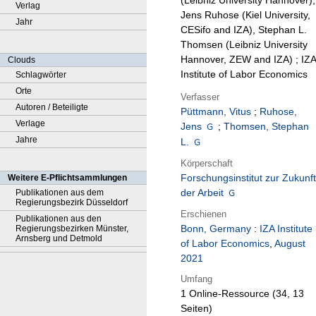
(Leibniz University Hannover),
Verlag
Jens Ruhose (Kiel University,
Jahr
CESifo and IZA), Stephan L.
Thomsen (Leibniz University
Hannover, ZEW and IZA) ; IZA
Clouds
Institute of Labor Economics
Schlagwörter
Orte
Verfasser
Autoren / Beteiligte
Püttmann, Vitus
;
Ruhose,
Verlage
Jens
;
Thomsen, Stephan
Jahre
L.
Körperschaft
Forschungsinstitut zur Zukunft
Weitere E-Pflichtsammlungen
der Arbeit
Publikationen aus dem
Regierungsbezirk Düsseldorf
Erschienen
Publikationen aus den
Bonn, Germany
:
IZA Institute
Regierungsbezirken Münster,
Arnsberg und Detmold
of Labor Economics
,
August
2021
Umfang
1 Online-Ressource (34, 13
Seiten)